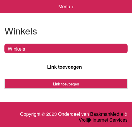
Menu +
Winkels
Winkels
Link toevoegen
Link toevoegen
Copyright © 2023 Onderdeel van
BaakmanMedia
&
Vrolijk Internet Services